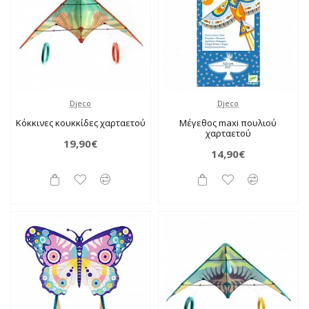
Djeco
Djeco
Κόκκινες κουκκίδες χαρταετού
Μέγεθος maxi πουλιού
χαρταετού
19,90€
14,90€