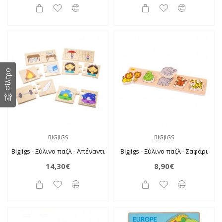
Φίλτρο
BIGJIGS
BIGJIGS
Bigjigs - Ξύλινο παζλ - Απέναντι
Bigjigs - Ξύλινο παζλ - Σαφάρι
14,30€
8,90€