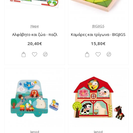
Hape
BIGJIGS
Αλφάβητο και ζώα - παζλ
Καμάρες και τρίγωνα - BIGJIGS
20,40€
15,80€
Janod
Janod