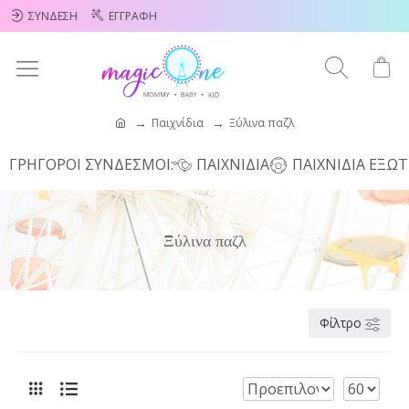
ΣΎΝΔΕΣΗ
ΕΓΓΡΑΦΉ
Παιχνίδια
Ξύλινα παζλ
ΓΡΗΓΟΡΟΙ ΣΥΝΔΕΣΜΟΙ:
ΠΑΙΧΝΊΔΙΑ
ΠΑΙΧΝΊΔΙΑ ΕΞΩ
Ξύλινα παζλ
Φίλτρο