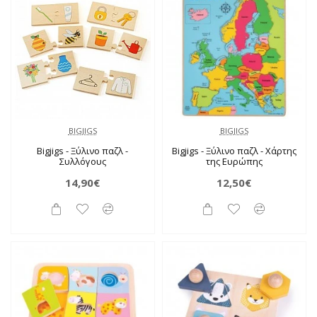
BIGJIGS
BIGJIGS
Bigjigs - Ξύλινο παζλ -
Bigjigs - Ξύλινο παζλ - Χάρτης
Συλλόγους
της Ευρώπης
14,90€
12,50€