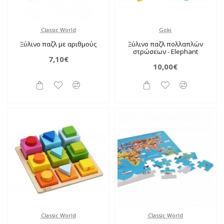
Classic World
Goki
Ξύλινο παζλ με αριθμούς
Ξύλινο παζλ πολλαπλών
στρώσεων - Elephant
7,10€
10,00€
Classic World
Classic World