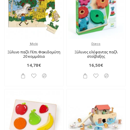
Micki
Djeco
Ξύλινο παζλ Πίπι Φακιδομύτη
Ξύλινος ελέφαντας παζλ
20 κομμάτια
στοίβαξης
14,78€
16,50€