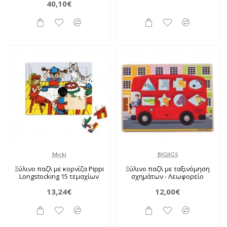
40,10€
Micki
BIGJIGS
Ξύλινο παζλ με κορνίζα Pippi
Ξύλινο παζλ με ταξινόμηση
Longstocking 15 τεμαχίων
σχημάτων - Λεωφορείο
13,24€
12,00€