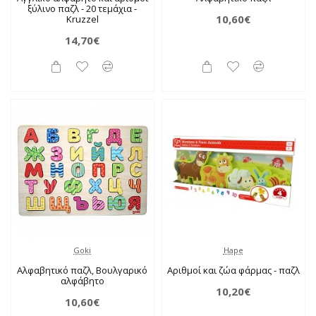
ξύλινο παζλ - 20 τεμάχια -
10,60€
Kruzzel
14,70€
Goki
Hape
Αλφαβητικό παζλ, Βουλγαρικό
Αριθμοί και ζώα φάρμας - παζλ
αλφάβητο
10,20€
10,60€