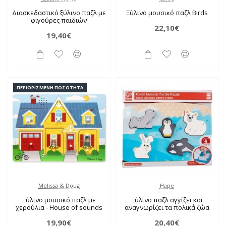
Διασκεδαστικό ξύλινο παζλ με
Ξύλινο μουσικό παζλ Birds
φιγούρες παιδιών
22,10€
19,40€
ΠΕΡΙΟΡΙΣΜΈΝΗ ΠΟΣΌΤΗΤΑ
Melissa & Doug
Hape
Ξύλινο μουσικό παζλ με
Ξύλινο παζλ αγγίζει και
χερούλια - House of sounds
αναγνωρίζει τα πολικά ζώα
19,90€
20,40€