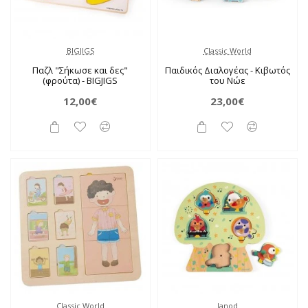
BIGJIGS
Classic World
Παζλ "Σήκωσε και δες"
Παιδικός Διαλογέας - Κιβωτός
(φρούτα) - BIGJIGS
του Νώε
12,00€
23,00€
Classic World
Janod