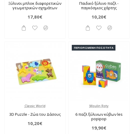
Ξύλινοι μπλοκ διαφορετικών
Παιδικό ξύλινο παζλ -
γεωμετρικών σχημάτων
παγκόσμιος χάρτης
17,80€
10,20€
ΠΕΡΙΟΡΙΣΜΈΝΗ ΠΟΣΌΤΗΤΑ
Classic World
Moulin Roty
3D Puzzle - Ζώα του Δάσους
6 παζλ ξύλινων κύβων les
popipop
10,20€
19,90€