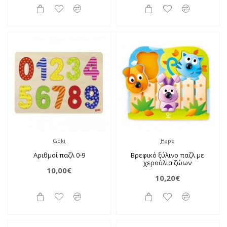
Goki
Hape
Αριθμοί παζλ 0-9
Βρεφικό ξύλινο παζλ με
χερούλια ζώων
10,00€
10,20€