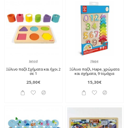
Janod
Hape
Ξύλινο παζλ Σχήματα και ήχοι 2
Ξύλινο παζλ, Hape, χρώματα
σε 1
και σχήματα, 9 τεμάχια
25,00€
15,30€