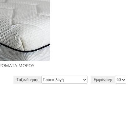
ΡΏΜΑΤΑ ΜΩΡΟΎ
Ταξινόμηση:
Εμφάνιση: