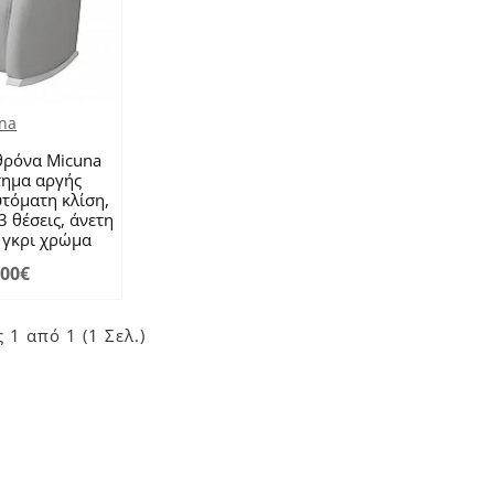
na
θρόνα Micuna
τημα αργής
υτόματη κλίση,
3 θέσεις, άνετη
 γκρι χρώμα
,00€
 1 από 1 (1 Σελ.)