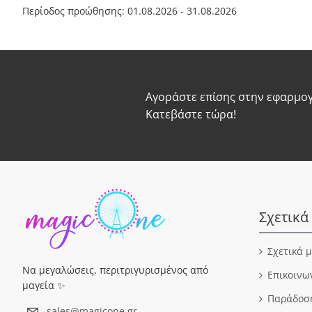
Περίοδος προώθησης: 01.08.2026 - 31.08.2026
Αγοράστε επίσης στην εφαρμογ
Κατεβάστε τώρα!
Σχετικά
Σχετικά 
Να μεγαλώσεις, περιτριγυρισμένος από
Επικοινω
μαγεία ✨
Παράδοσ
sales@magicone.gr