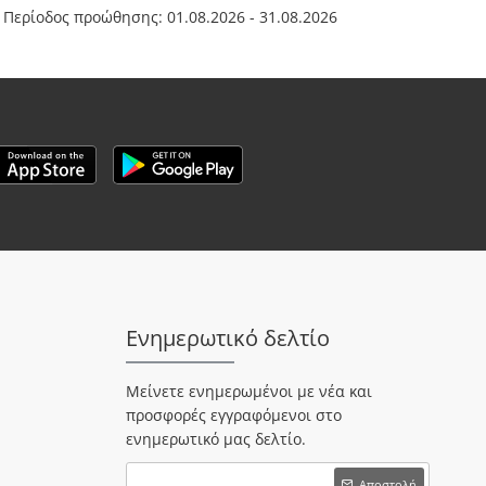
Περίοδος προώθησης: 01.08.2026 - 31.08.2026
Ενημερωτικό δελτίο
Μείνετε ενημερωμένοι με νέα και
προσφορές εγγραφόμενοι στο
ενημερωτικό μας δελτίο.
Αποστολή