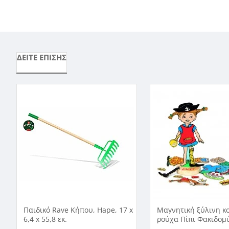
ΔΕΊΤΕ ΕΠΊΣΗΣ
Παιδικό Rave Κήπου, Hape, 17 x
Μαγνητική ξύλινη κ
6,4 x 55,8 εκ.
ρούχα Πίπι Φακιδομ