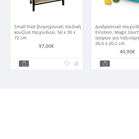
Small Foot βιομηχανική παιδική
Διαδραστικό παιχνίδ
κουζίνα παιχνιδιού, 56 x 30 x
Einstein, Magic touc
72 cm
αγορών για ταξινόμη
26,6 x 20,2 cm
97,00€
40,90€