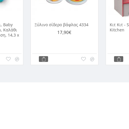
ι, Baby
Ξύλινο σίδερο βάφλας 4334
Κιτ Κιτ - 
h, Καλάθι
Kitchen
17,90€
ση, 14,3 x