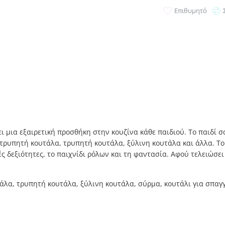
Επιθυμητό
ι μια εξαιρετική προσθήκη στην κουζίνα κάθε παιδιού. Το παιδί σ
 τρυπητή κουτάλα, τρυπητή κουτάλα, ξύλινη κουτάλα και άλλα. Το 
ικές δεξιότητες, το παιχνίδι ρόλων και τη φαντασία. Αφού τελειώσε
άλα, τρυπητή κουτάλα, ξύλινη κουτάλα, σύρμα, κουτάλι για σπαγγ