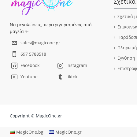
Σχετικά
Σχετικά 
Να μεγαλώσεις, περιτριγυρισμένος από
Επικοινω
μαγεία ✨
Παράδοσ
sales@magicone.gr
Πληρωμή
697 5788518
Εγγύηση
Facebook
Instagram
Επιστροφ
Youtube
tiktok
Copyright © MagicOne.gr
MagicOne.bg
MagicOne.gr