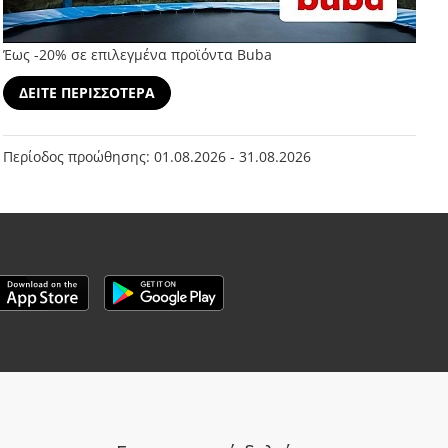
Έως -20% σε επιλεγμένα προϊόντα Buba
ΔΕΙΤΕ ΠΕΡΙΣΣΟΤΕΡΑ
Περίοδος προώθησης: 01.08.2026 - 31.08.2026