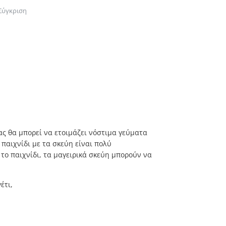
Σύγκριση
ας θα μπορεί να ετοιμάζει νόστιμα γεύματα
παιχνίδι με τα σκεύη είναι πολύ
ι το παιχνίδι, τα μαγειρικά σκεύη μπορούν να
έτι,