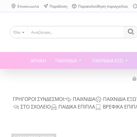
Επικοινωνία
Παράδοση
Παρακολούθηση παραγγελίας
Όλα
ΑΡΧΙΚΉ
ΠΑΙΧΝΊΔΙΑ
ΠΑΙΧΝΊΔΙΑ ΈΞΩ
ΓΡΗΓΟΡΟΙ ΣΥΝΔΕΣΜΟΙ:
ΠΑΙΧΝΊΔΙΑ
ΠΑΙΧΝΊΔΙΑ ΕΞ
ΣΤΟ ΣΧΟΛΕΊΟ
ΠΑΙΔΙΚΆ ΈΠΙΠΛΑ
ΒΡΕΦΙΚΆ ΈΠΙΠ
ΕΞΑΝΤΛΗΜΈΝΟ ΠΡΟΪΌΝ